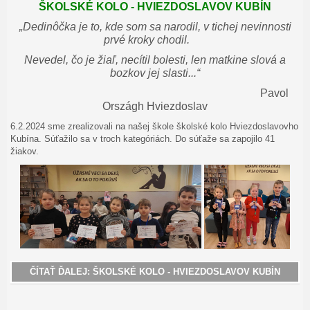
ŠKOLSKÉ KOLO - HVIEZDOSLAVOV KUBÍN
„Dedinôčka je to, kde som sa narodil, v tichej nevinnosti
prvé kroky chodil.
Nevedel, čo je žiaľ, necítil bolesti, len matkine slová a
bozkov jej slasti...“
Pavol
Országh Hviezdoslav
6.2.2024 sme zrealizovali na našej škole školské kolo Hviezdoslavovho
Kubína. Súťažilo sa v troch kategóriách. Do súťaže sa zapojilo 41
žiakov.
ČÍTAŤ ĎALEJ: ŠKOLSKÉ KOLO - HVIEZDOSLAVOV KUBÍN