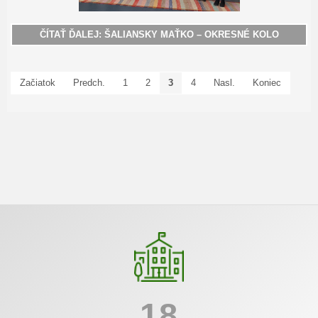
ČÍTAŤ ĎALEJ: ŠALIANSKY MAŤKO – OKRESNÉ KOLO
Začiatok
Predch.
1
2
3
4
Nasl.
Koniec
18