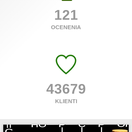
121
OCENENIA
43679
KLIENTI
.