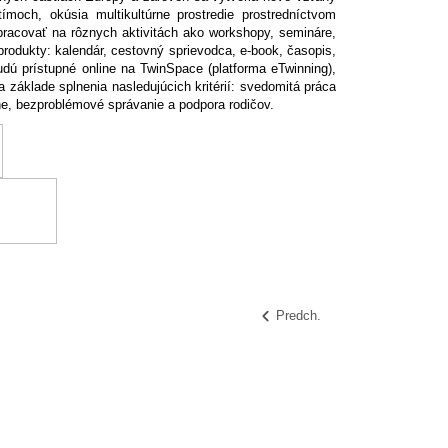
ímoch, okúsia multikultúrne prostredie prostredníctvom
upracovať na rôznych aktivitách ako workshopy, semináre,
rodukty: kalendár, cestovný sprievodca, e-book, časopis,
budú prístupné online na TwinSpace (platforma eTwinning),
 základe splnenia nasledujúcich kritérií: svedomitá práca
ne, bezproblémové správanie a podpora rodičov.
Predch.