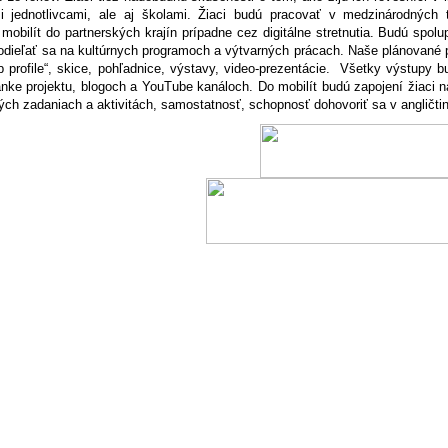
i jednotlivcami, ale aj školami. Žiaci budú pracovať v medzinárodných t
obilít do partnerských krajín prípadne cez digitálne stretnutia. Budú spol
odieľať sa na kultúrnych programoch a výtvarných prácach. Naše plánované p
b profile“, skice, pohľadnice, výstavy, video-prezentácie. Všetky výstupy 
nke projektu, blogoch a YouTube kanáloch. Do mobilít budú zapojení žiaci na
ých zadaniach a aktivitách, samostatnosť, schopnosť dohovoriť sa v angličti