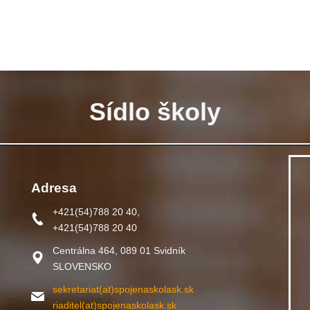
Sídlo školy
Adresa
+421(54)788 20 40,
+421(54)788 20 40
Centrálna 464, 089 01 Svidník
SLOVENSKO
sekretariat(at)spojenaskolask.sk
riaditel(at)spojenaskolask.sk