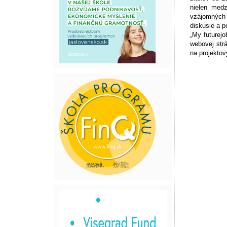
nielen medz
vzájomných m
diskusie a p
„My futurejo
webovej strá
na projektov