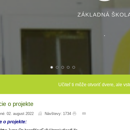
ZÁKLADNÁ ŠKOLA
.
Učiteľ ti môže otvoriť dvere, ale vs
ie o projekte
né: 02. august 2022
Návštevy: 1734
e o projekte: