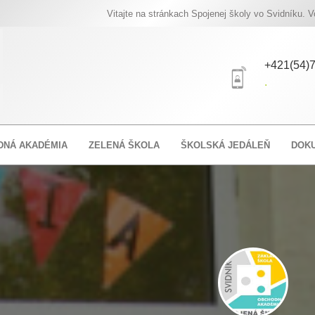
Vitajte na stránkach Spojenej školy vo Svidníku. Voľné p
+421(54)7
.
DNÁ AKADÉMIA
ZELENÁ ŠKOLA
ŠKOLSKÁ JEDÁLEŇ
DOK