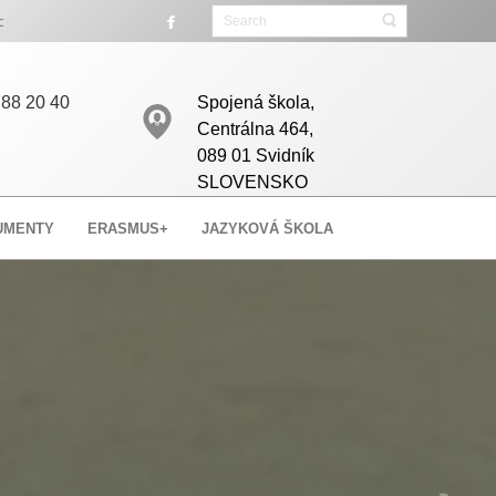
racovné miesta.
88 20 40
Spojená škola,
Centrálna 464,
089 01 Svidník
SLOVENSKO
UMENTY
ERASMUS+
JAZYKOVÁ ŠKOLA