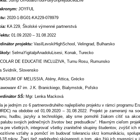
ktu:
Jump On-boardYourFullyUnprejudicedLife
 akronym:
JOYFUL
ktu
:
2020-1-BG01-KA229-078979
cia:
KA 229, Školské výmenné partnerstvá
jektu:
01.09.2020 – 31.08.2022
dinátor projektu:
VasilLevskiHighSchool, Velingrad, Bulharsko
školy:
SelmaYigitalpAnadoluLisesi, Konak, Turecko
COLAR DE EDUCATIE INCLUZIVA, Turnu Rosu, Rumunsko
a Svidník, Slovensko
ASIUM OF MELISSIA, Atény, Attica, Grécko
awowanr 47 im. J.K. Branickiego, Bialymstok, Poľsko
ordinátor SŠ:
Mgr. Lenka Macková
la je jedným zo 6 partnerovdruhého najlepšieho projektu v rámci programu 
HRDC) na obdobie od 01.09.2020 – 31.08.2022. Projekt je zameraný na soc
rámu, hudbu, jazyky a technológie, aby sme pomohli žiakom cítiť sa akce
 palubu svojich jedinečných životov bez predsudkov“. Hlavným cieľom proje
a pre všetkých, integrovať všetky zraniteľné skupiny študentov, zvýšiť ich
ozitívne vzťahy a pomôcť im budovať toleranciu skrz komunikáciu, spoluprác
-18 rokov. Žiaci tiež nadobudnú skúsenosti o tom, ako žijú ich rovesníci v