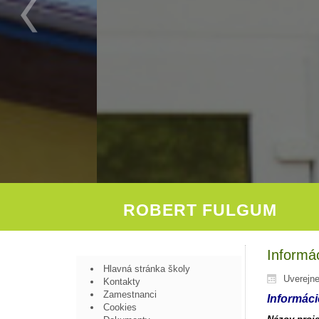
ROBERT FULGUM
Informác
Hlavná stránka školy
Uverejne
Kontakty
Zamestnanci
Informáci
Cookies