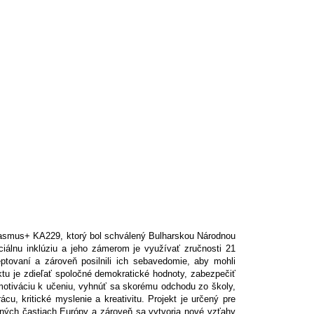
Erasmus+ KA229, ktorý bol schválený Bulharskou Národnou
iálnu inklúziu a jeho zámerom je využívať zručnosti 21
ptovaní a zároveň posilnili ich sebavedomie, aby mohli
ktu je zdieľať spoločné demokratické hodnoty, zabezpečiť
 motiváciu k učeniu, vyhnúť sa skorému odchodu zo školy,
u, kritické myslenie a kreativitu. Projekt je určený pre
 iných častiach Európy a zároveň sa vytvoria nové vzťahy