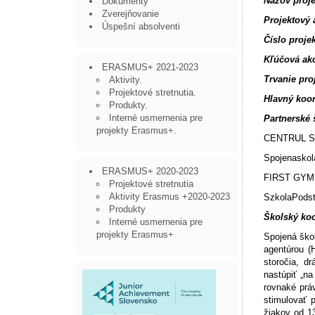
Názov proje
Dokumenty
Zverejňovanie
Projektový
Úspešní absolventi
Číslo proje
Kľúčová ak
ERASMUS+ 2021-2023
Trvanie pro
Aktivity.
Projektové stretnutia.
Hlavný koor
Produkty.
Interné usmernenia pre
Partnerské 
projekty Erasmus+.
CENTRUL S
Spojenaskol
ERASMUS+ 2020-2023
FIRST GYMN
Projektové stretnutia
Aktivity Erasmus +2020-2023
SzkolaPodst
Produkty
Školský ko
Interné usmernenia pre
projekty Erasmus+
Spojená ško
agentúrou (
storočia, d
nastúpiť „na
rovnaké práv
stimulovať p
žiakov od 13