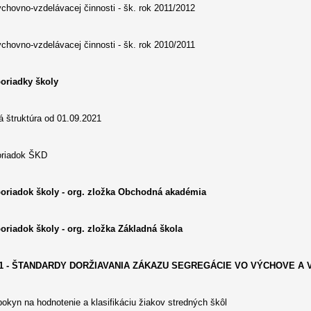
chovno-vzdelávacej činnosti - šk. rok 2011/2012
chovno-vzdelávacej činnosti - šk. rok 2010/2011
oriadky školy
 štruktúra od 01.09.2021
oriadok ŠKD
oriadok školy - org. zložka Obchodná akadémia
oriadok školy - org. zložka Základná škola
č.1 - ŠTANDARDY DORŽIAVANIA ZÁKAZU SEGREGÁCIE VO VÝCHOVE A 
okyn na hodnotenie a klasifikáciu žiakov stredných škôl