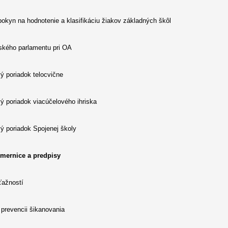
okyn na hodnotenie a klasifikáciu žiakov základných škôl
ského parlamentu pri OA
ý poriadok telocvične
 poriadok viacúčelového ihriska
ý poriadok Spojenej školy
mernice a predpisy
ťažností
prevencii šikanovania