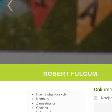
ROBERT FULGUM
Dokumen
Hlavná stránka školy
Uverejn
Kontakty
Zamestnanci
Cookies