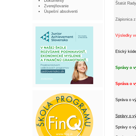
Dokumenty
Štatút Rady
Zverejňovanie
Úspešní absolventi
Zápisnica 
Výsledky vo
Etický kód
Správy o v
Správa o v
Správa o vý
Správy o vý
Správy o vý