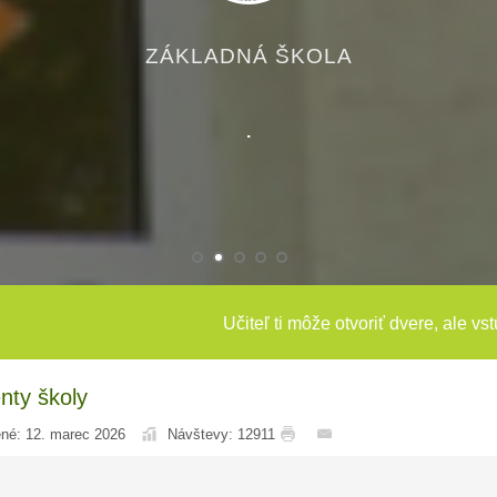
ZÁKLADNÁ ŠKOLA
.
Učiteľ ti môže otvoriť dvere, ale vs
ty školy
ené: 12. marec 2026
Návštevy: 12911