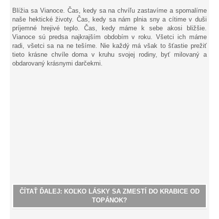
Blížia sa Vianoce. Čas, kedy sa na chvíľu zastavíme a spomalíme
naše hektické životy. Čas, kedy sa nám plnia sny a cítime v duši
príjemné hrejivé teplo. Čas, kedy máme k sebe akosi bližšie.
Vianoce sú predsa najkrajším obdobím v roku. Všetci ich máme
radi, všetci sa na ne tešíme. Nie každý má však to šťastie prežiť
tieto krásne chvíle doma v kruhu svojej rodiny, byť milovaný a
obdarovaný krásnymi darčekmi.
ČÍTAŤ ĎALEJ: KOĽKO LÁSKY SA ZMESTÍ DO KRABICE OD
TOPÁNOK?