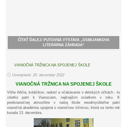
ČÍTAŤ ĎALEJ: PUTOVNÁ VÝSTAVA „OSMIJANKOVA
LITERÁRNA ZÁHRADA“
VIANOČNÁ TRŽNICA NA SPOJENEJ ŠKOLE
Uverejnené: 20. december 2022
VIANOČNÁ TRŽNICA NA SPOJENEJ ŠKOLE
Vôňa ihličia, koláčikov, radosť a očakávanie v detských očkách - to
všetko patrí k Vianociam, najkrajším sviatkom v roku. K
predvianočnej atmosfére v našej škole neodmysliteľne patrí
vianočná akadémia spojená s vianočnou tržnicou, ktorá sa tento rok
konala 13. decembra.