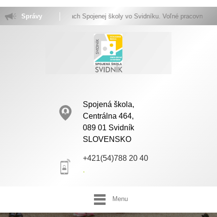
Vitajte na stránkach Spojenej školy vo Svidníku. Voľné pracovné miesta.
Správy
Spojená škola,
Centrálna 464,
089 01 Svidník
SLOVENSKO
+421(54)788 20 40
.
Menu