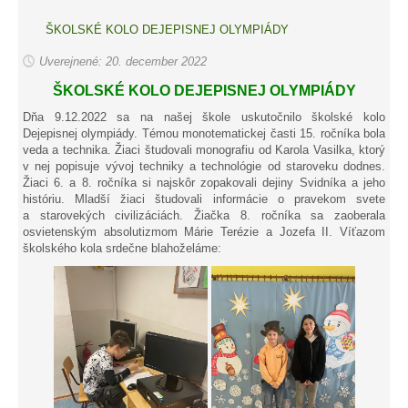
ŠKOLSKÉ KOLO DEJEPISNEJ OLYMPIÁDY
Uverejnené: 20. december 2022
ŠKOLSKÉ KOLO DEJEPISNEJ OLYMPIÁDY
Dňa 9.12.2022 sa na našej škole uskutočnilo školské kolo
Dejepisnej olympiády. Témou monotematickej časti 15. ročníka bola
veda a technika. Žiaci študovali monografiu od Karola Vasilka, ktorý
v nej popisuje vývoj techniky a technológie od staroveku dodnes.
Žiaci 6. a 8. ročníka si najskôr zopakovali dejiny Svidníka a jeho
históriu. Mladší žiaci študovali informácie o pravekom svete
a starovekých civilizáciách. Žiačka 8. ročníka sa zaoberala
osvietenským absolutizmom Márie Terézie a Jozefa II. Víťazom
školského kola srdečne blahoželáme: