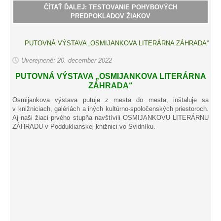
ČÍTAŤ ĎALEJ: TESTOVANIE POHYBOVÝCH
PREDPOKLADOV ŽIAKOV
PUTOVNÁ VÝSTAVA „OSMIJANKOVA LITERÁRNA ZÁHRADA“
Uverejnené: 20. december 2022
PUTOVNÁ VÝSTAVA „OSMIJANKOVA LITERÁRNA
ZÁHRADA“
Osmijankova výstava putuje z mesta do mesta, inštaluje sa
v knižniciach, galériách a iných kultúrno-spoločenských priestoroch.
Aj naši žiaci prvého stupňa navštívili OSMIJANKOVU LITERÁRNU
ZÁHRADU v Podduklianskej knižnici vo Svidníku.