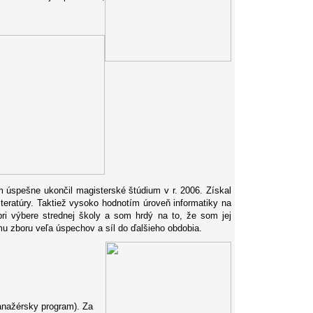
 úspešne ukončil magisterské štúdium v r. 2006. Získal
eratúry. Taktiež vysoko hodnotím úroveň informatiky na
i výbere strednej školy a som hrdý na to, že som jej
zboru veľa úspechov a síl do ďalšieho obdobia.
anažérsky program). Za