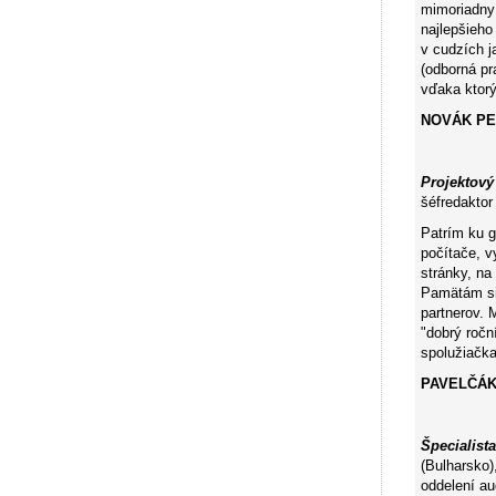
mimoriadny 
najlepšieho
v cudzích j
(odborná pr
vďaka ktorý
NOVÁK PE
Projektov
šéfredakto
Patrím ku g
počítače, v
stránky, na
Pamätám si 
partnerov. 
"dobrý ročn
spolužiačka
PAVELČÁ
Špecialista
(Bulharsko)
oddelení au