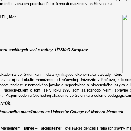
em iného venujem
podnikateľskej
činnosti cudzincov na Slovensku.
IEL, Mgr.
dboru sociálny
ch vecí a rodiny, ÚPSVaR Stropkov
kadémia vo Svidníku mi dala vynikajúce ekonomické základy, ktoré
ozvíjal aj na Fakulte manažmentu Prešovskej Univerzite v Prešove, kde som
obré znalosti z nemeckého jazyka a nepochybne aj slovenského jazyka a lit
e. Nepochybujem o tom, že v roku 1996 som sa rozhodol veľmi správne pr
m. Prajem vedeniu Obchodnej akadémie vo Svidníku a celému pedagogickému 
MATÚŠ,
hotelového manažmentu na Univerzite Collage od Nothern Menmark
r Managment Trainee – Falkensteiner Hotels&Residences Praha (prípravný m