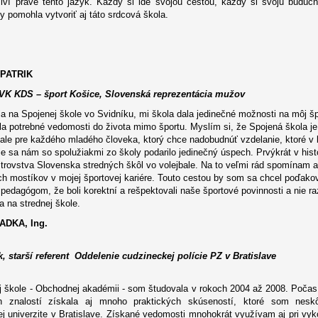
iví práve tento jazyk. Každý si ide svojou cestou, každý si svoju budúc
y pomohla vytvoriť aj táto srdcová škola.
PATRIK
 VK KDS – šport Košice, Slovenská reprezentácia mužov
a na Spojenej škole vo Svidníku, mi škola dala jedinečné možnosti na môj špo
la potrebné vedomosti do života mimo športu. Myslím si, že Spojená škola je
ale pre každého mladého človeka, ktorý chce nadobudnúť vzdelanie, ktoré v b
e sa nám so spolužiakmi zo školy podarilo jedinečný úspech. Prvýkrát v histó
trovstva Slovenska stredných škôl vo volejbale. Na to veľmi rád spomínam a 
h mostíkov v mojej športovej kariére. Touto cestou by som sa chcel poďakova
pedagógom, že boli korektní a rešpektovali naše športové povinnosti a nie 
a na strednej škole.
RADKA
, Ing.
, starší referent Oddelenie cudzineckej polície
PZ
v Bratislave
j škole - Obchodnej akadémii - som študovala v rokoch 2004 až 2008. Poča
ch znalostí získala aj mnoho praktických skúseností, ktoré som neskô
 univerzite v Bratislave. Získané vedomosti mnohokrát využívam aj pri vyk