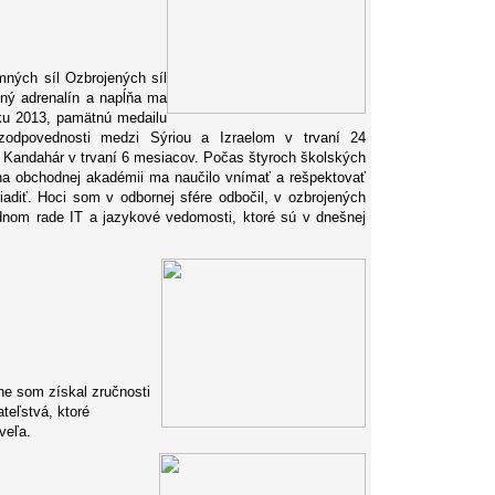
ných síl Ozbrojených síl
bný adrenalín a napĺňa ma
ku 2013, pamätnú medailu
zodpovednosti medzi Sýriou a Izraelom v trvaní 24
i Kandahár v trvaní 6 mesiacov. Počas štyroch školských
m na obchodnej akadémii ma naučilo vnímať a rešpektovať
iadiť. Hoci som v odbornej sfére odbočil, v ozbrojených
dnom rade IT a jazykové vedomosti, ktoré sú v dnešnej
ine som získal zručnosti
teľstvá, ktoré
veľa.