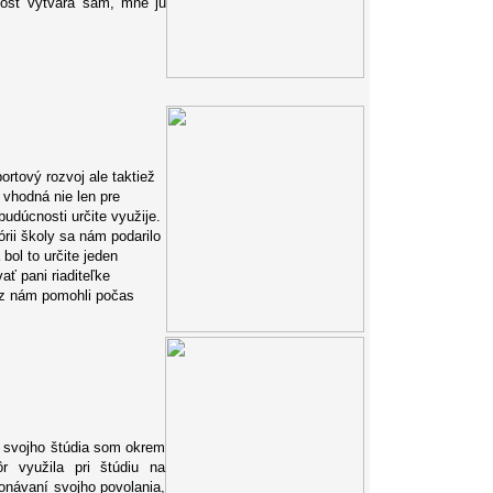
nosť vytvára sám, mne ju
rtový rozvoj ale taktiež
 vhodná nie len pre
udúcnosti určite využije.
rii školy sa nám podarilo
bol to určite jeden
ť pani riaditeľke
raz nám pomohli počas
s svojho štúdia som okrem
r využila pri štúdiu na
onávaní svojho povolania,