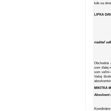
kde sa okr
LIPKA DAN
riaditeľ o
Obchodná a
som ďalej r
som veľmi d
Vašej škol
absolvento
MIKITKA 
Absolvent 
Koordináto