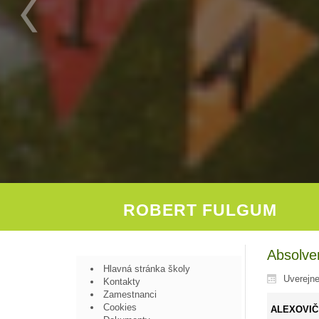
ROBERT FULGUM
Absolven
Hlavná stránka školy
Uverejne
Kontakty
Zamestnanci
Cookies
ALEXOVIČ