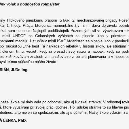
lny vojak s hodnosťou rotmajster
upiny Hĺbkového prieskumu práporu ISTAR, 2. mechanizovanej brigády Pozem
ár 1. triedy. Práca, ktorou sa momentálne živím, mi dáva do života potre
ískal som ocenenie Najlepší poddôstojník Pozemných síl vo výcvikovom ro
v misii UNDOF na Golanských výšinách za plnenie úloh v priestore 
amätnú medailu 1.stupňa v misii ISAF Afganistan za plnenie úloh v provinci
ol súčasťou ,,the best´´ a najväčších rebelov v histórii školy, ale štúdiu
yť členom tímu, vedieť, kedy si presadiť svoj názor a naopak, kedy sa podr
nes zužitkovávam znalosti z manažovanie z oblasti plánovania a v neposle
ysliteľnou súčasťou nášho života.
IÁN, JUDr. Ing.
našej škole mi dalo veľa po odbornej, ako aj ľudskej stránke. V odbornej rov
, ktoré využívam pri svojej práci dodnes. Po ľudskej stránke to sú hlavne pria
 dodnes, a to nielen so spolužiakmi, ale aj s učiteľmi. Našej škole vďačím za 
Á LENKA, PhD.