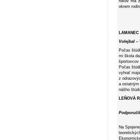
rokov ma ž
okrem rodin
LAMANEC 
Volejbal –
Počas štúdi
mi škola da
športovcov 
Počas štúdi
vyhrať majs
z odrazovýc
a ostatným 
nášho štúdi
LEŇOVÁ 
Podporučík
Na Spojene
teoretický
Ekonomickej