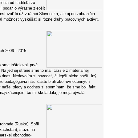
nia od riaditeľa za
 podarilo výrazne zlepšiť
estovať či už v rámci Slovenska, ale aj do zahraničia
l možnosť vyskúšať si rôzne druhy pracovných aktivít,
ch 2006 - 2015
o sme inštalovali prvé
 Na jednej strane sme to mali ťažšie z materiálnej
o dnes. Nedovolím si povedať, či lepší alebo horší. Iný.
 že pedagógovia nás často brali ako rovnocenných
y našej triedy a dodnes si spomínam, že sme boli fakt
ajvzácnejšie, čo mi škola dala, je moja bývalá
rohrade (Rusko), Sofii
zachstan), stáže na
harskej obchodno-