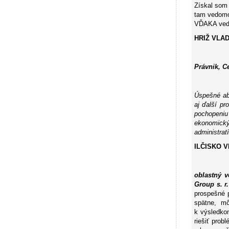
Získal som 
tam vedomos
VĎAKA veden
HRIŽ VLAD
Právnik, C
Úspešné ab
aj ďalší pr
pochopeniu 
ekonomický
administrat
ILČISKO V
oblastný v
Group s. r
prospešné 
spätne, m
k výsledkom
riešiť prob