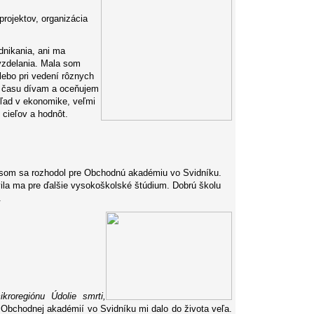
rojektov, organizácia
dnikania, ani ma
vzdelania. Mala som
lebo pri vedení rôznych
m času dívam a oceňujem
hľad v ekonomike, veľmi
h cieľov a hodnôt.
 som sa rozhodol pre Obchodnú akadémiu vo Svidníku.
vila ma pre ďalšie vysokoškolské štúdium. Dobrú školu
.
ikroregiónu Údolie smrti,
Obchodnej akadémií vo Svidníku mi dalo do života veľa.