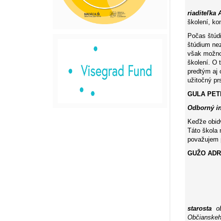
riaditeľka
školení, ko
Počas štúdi
štúdium ne
však možnos
školení. O 
predtým aj 
užitočný prs
GULA PETE
Odborný in
Keďže obid
Táto škola 
považujem p
GUŽO ADRI
starosta
o
Občianskeh