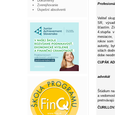
Dokumenty
Profesioná
Zverejňovanie
Úspešní absolventi
Veliteľ sk
SR, výsadk
šťastím. Z
4.stupňa 
mesiacov, p
rokov som b
autority, b
silách dod
dobe neodm
CUPÁK ADR
advokát
Štúdium na 
a vedomosti
pretrvávajú
ČURILLOV