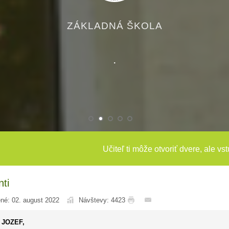
ZÁKLADNÁ ŠKOLA
.
Učiteľ ti môže otvoriť dvere, ale vs
ti
né: 02. august 2022
Návštevy: 4423
 JOZEF,