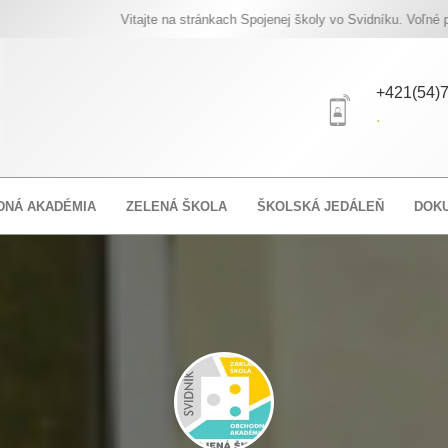
Vitajte na stránkach Spojenej školy vo Svidníku. Voľné pracovné 
+421(54)7
.
DNÁ AKADÉMIA
ZELENÁ ŠKOLA
ŠKOLSKÁ JEDÁLEŇ
DOK