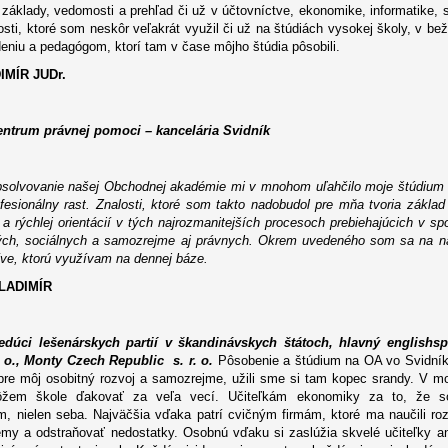
základy, vedomosti a prehľad či už v účtovníctve, ekonomike, informatike, 
ti, ktoré som neskôr veľakrát využil či už na štúdiách vysokej školy, v bežno
iu a pedagógom, ktorí tam v čase môjho štúdia pôsobili.
IMÍR JUDr.
entrum právnej pomoci – kancelária Svidník
solvovanie našej Obchodnej akadémie mi v mnohom uľahčilo moje štúdium na
ofesionálny rast. Znalosti, ktoré som takto nadobudol pre mňa tvoria zákl
a rýchlej orientácií v tých najrozmanitejších procesoch prebiehajúcich v s
ch, sociálnych a samozrejme aj právnych. Okrem uvedeného som sa na naš
íve, ktorú využívam na dennej báze.
LADIMÍR
edúci lešenárskych partií v škandinávskych štátoch, hlavný englishs
. o., Monty Czech Republic s. r. o.
Pôsobenie a štúdium na OA vo Svidní
pre môj osobitný rozvoj a samozrejme, užili sme si tam kopec srandy. V m
ôžem škole ďakovať za veľa vecí. Učiteľkám ekonomiky za to, že so
, nielen seba. Najväčšia vďaka patrí cvičným firmám, ktoré ma naučili roz
lémy a odstraňovať nedostatky. Osobnú vďaku si zaslúžia skvelé učiteľky an