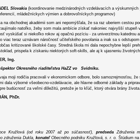
 ADEL Slovakia
(koordinovanie medzinárodných vzdelávacích a výskumných p
nferencií, mládežníckych výmien a dobrovoľníckych programov)
a na obchodnej akadémii som ani nepomýšľala, že sa raz uberiem cestou po
zaujímalo natoľko, žeby som mala ambície získať nakoniec najvyšší stupeň 
ť vyskúšať si niekoľko rokov aj opačnú pozíciu - za univerzitnou katedrou a
to viac teraz uznávam náročnosť učiteľského povolania a inak sa s odstupo
občas kritizované školské časy. Stredná škola mi dala nepochybne lepší pre
toklad, prispela k získaniu niektorých soft-skills, ale aj k ujasneniu životnýc
R, Ing.
špektor Okresného riaditeľstva HaZZ vo Svidníku.
vaja moji rodičia pracovali v ekonomickom odbore, bolo samozrejmosťou, že
mi dala výborné všeobecno-vzdelávacie, ale hlavne odborné základy a pripra
re budúcnosť za veľmi dôležitú, pretože je to kľúč, ktorý otvára brány života
ÁN, PhDr.
bce Kružlová (od roku 2007 až po súčasnosť),
predseda
Združenia m
o združenia Dukla,
konateľ
Obecného podniku Kružlová, s. r. o.
Štúdium na 