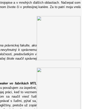
strojopise a v mnohých ďalších oblastiach. Načerpal som
m živote či v profesijnej kariére. Za to patrí moja vrelá
 právnickej fakulte, ako
ad nevyhnutný k správnemu
poločnosti, predovšetkým v
ej škole naučil správnej
peaker vo fabrikách MTL
ku považujem za úspešné,
ojej práci, keď to vezmem
m sa naučil viesť ľudí
právať s ľuďmi, pýtať sa,
gličtiny, pretože už zopár