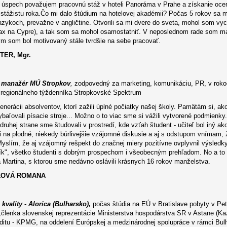
úspech považujem pracovnú stáž v hoteli Panoráma v Prahe a získanie ocene
 stážistu roka.Čo mi dalo štúdium na hotelovej akadémii? Počas 5 rokov sa mi
azykoch, prevažne v angličtine. Otvorili sa mi dvere do sveta, mohol som vyc
ax na Cypre), a tak som sa mohol osamostatniť. V neposlednom rade som ma
m som bol motivovaný stále tvrdšie na sebe pracovať.
TER, Mgr.
ý manažér MÚ Stropkov
,
zodpovedný za marketing, komunikáciu, PR, v roko
r regionálneho týždenníka Stropkovské Spektrum
enerácii absolventov, ktorí zažili úplné počiatky našej školy. Pamätám si, ak
ybaľovali písacie stroje... Možno o to viac sme si vážili vytvorené podmienky.
 druhej strane sme študovali v prostredí, kde vzťah študent - učiteľ bol iný ak
na plodné, niekedy búrlivejšie vzájomné diskusie a aj s odstupom vnímam,
Myslím, že aj vzájomný rešpekt do značnej miery pozitívne ovplyvnil výsledk
ík", všetko študenti s dobrým prospechom i všeobecným prehľadom. No a to n
 Martina, s ktorou sme nedávno oslávili krásnych 16 rokov manželstva.
KOVÁ ROMANA
 kvality - Alorica (Bulharsko),
počas štúdia na EÚ v Bratislave pobyty v Pet
,členka slovenskej reprezentácie Ministerstva hospodárstva SR v Astane (Ka
ditu - KPMG, na oddelení Európskej a medzinárodnej spolupráce v rámci Bul