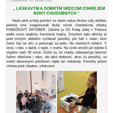
Uverejnené: 09. január 2024
„ LÁSKAVÝM A DOBRÝM SRDCOM ZOHREJEM
NOHY CHUDOBNÝCH “
Heslo plné ochoty pomôcť sa nieslo našou školou celý október,
pretože sme zorganizovali druhý ročník charitatívnej zbierky
PONOŽKOVÝ OKTÓBER. Založilo ju OZ Podaj ďalej v Prešove
podľa vzoru anglicky hovoriacej krajiny. Zmyslom tejto aktivity je
pred zimným obdobím vyzbierať ponožky pre ľudí v núdzi, ktorí
často žijú na ulici a presúvajú sa pešo. Na vlastných nohách. V
zime, v lete, v daždi, v teple, v snehu. Na vznik omrzlín pri teplote 0
stupňov stačí 30 minút. Zistilo sa, že charity zabezpečujú takýmto
ľuďom oblečenie i obuv, ale taká drobnosť, akou sú ponožky, sa
medzi darovanými položkami nájde len málokedy. Ponožky pritom
chránia pred chladom, infekciami.