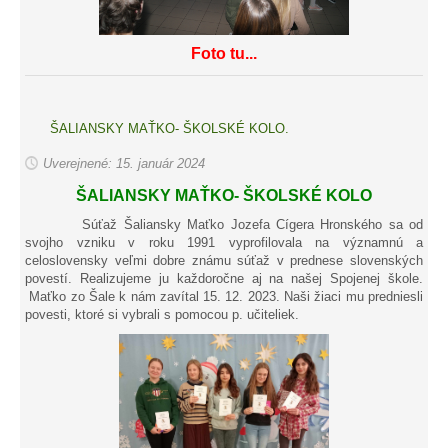
Foto tu...
ŠALIANSKY MAŤKO- ŠKOLSKÉ KOLO.
Uverejnené: 15. január 2024
ŠALIANSKY MAŤKO- ŠKOLSKÉ KOLO
Súťaž Šaliansky Maťko Jozefa Cígera Hronského sa od
svojho vzniku v roku 1991 vyprofilovala na významnú a
celoslovensky veľmi dobre známu súťaž v prednese slovenských
povestí. Realizujeme ju každoročne aj na našej Spojenej škole.
Maťko zo Šale k nám zavítal 15. 12. 2023. Naši žiaci mu predniesli
povesti, ktoré si vybrali s pomocou p. učiteliek.