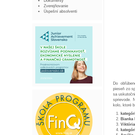
Dokumenty
Zverejňovanie
Úspešní absolventi
Do obľúbenej
pieseň zo sp
sa uskutočn
sprievode. 
kolo, ktoré b
kategór
Bianka
Viktóri
kategór