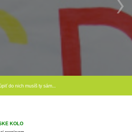
túpiť do nich musíš ty sám...
LSKÉ KOLO