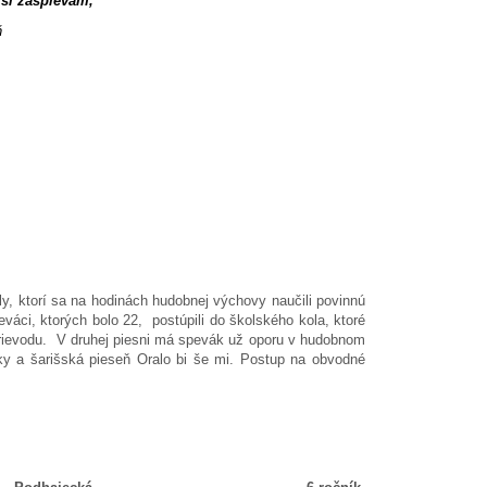
 si zaspievam,
ň
ly, ktorí sa na hodinách hudobnej výchovy naučili povinnú
váci, ktorých bolo 22, postúpili do školského kola, ktoré
rievodu. V druhej piesni má spevák už oporu v hudobnom
ky a šarišská pieseň Oralo bi še mi. Postup na obvodné
ník
čník