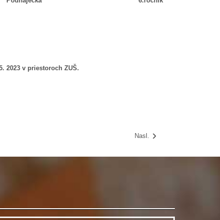
arbora Podhajecká
6.ročník
. 2023 v priestoroch ZUŠ.
Nasl.