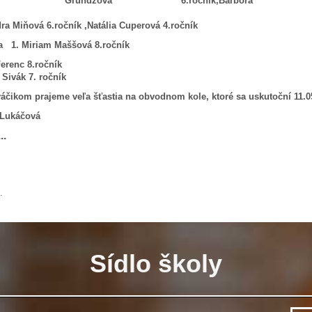
élia Grundzová
6.ročník,B
dra Miňová
6.ročník ,
Natália
Cuperová
4.ročník
ria 1. Miriam Maššová
8.ročník
erenc
8.ročník
 Sivák
7. ročník
čikom prajeme veľa šťastia na obvodnom kole, ktoré sa uskutoční 11.05
 Lukáčová
..
.
Sídlo školy