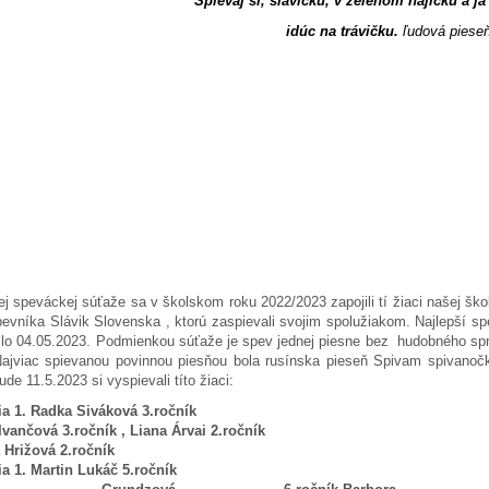
Spievaj si, slávičku, v zelenom hájičku a ja
idúc na trávičku.
ľudová piese
 speváckej súťaže sa v školskom roku 2022/2023 zapojili tí žiaci našej ško
evníka Slávik Slovenska , ktorú zaspievali svojim spolužiakom. Najlepší spe
ilo 04.05.2023. Podmienkou súťaže je spev jednej piesne bez hudobného sp
Najviac spievanou povinnou piesňou bola rusínska pieseň Spivam spivanoč
ude 11.5.2023 si vyspievali títo žiaci:
ia
1. Radka Siváková
3.roč
 Ivančová
3.ročník ,
Liana Árvai
2.ro
a Hrižová
2.ročník
ia 1. Martin Lukáč
5.ročník