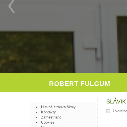
ROBERT FULGUM
SLÁVIK
Hlavná stránka školy
Uverejne
Kontakty
Zamestnanci
Cookies