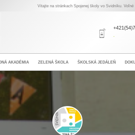
Vitajte na stránkach Spojenej školy vo Svidníku. Voľné pracov
+421(54)7
.
DNÁ AKADÉMIA
ZELENÁ ŠKOLA
ŠKOLSKÁ JEDÁLEŇ
DOK