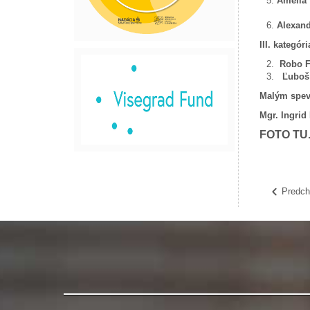
Am
Alexan
III. kategó
Robo F
Ľuboš
Malým spevá
Mgr. Ingrid
FOTO TU.
Predch