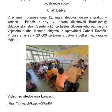
odstraňuje spory.
Chalil Džibrán
V priamom prenose sme 11. mája sledovali online interaktívny
koncert
Príbeh hudby
, v ktorom účinkovali Bratislavský
chlapčenský zbor, Symfonický orchester Slovenského rozhlasu a
Vojenská hudba. Koncert dirigoval a sprevádzal Gabriel Rovňák.
Pripojili sme sa k 20 000 divákom a vytvorili veľkú muzikantskú
rodinu.
Video zo sledovania koncertu
https://fb.watch/kwpbwGWnKi/