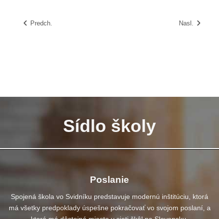
Predch.
Nasl.
Sídlo školy
Poslanie
Spojená škola vo Svidníku predstavuje modernú inštitúciu, ktorá
má všetky predpoklady úspešne pokračovať vo svojom poslaní, a
ktorá má dôstojné miesto v sieti škôl na Slovensku.