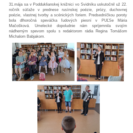
31.mája sa v Podduklianskej knižnici vo Svidníku uskutočnil už 22.
ročník súťaže v prednese rusínskej poézie, prózy, duchovnej
poézie, vlastnej tvorby a scénických foriem. Predsedníčkou poroty
bola dlhoročná speváčka ľudových piesní v PUĽSe Mária
Mačošková. Umelecké dopoludnie nám spríjemnila svojím
nádherným spevom spolu s redaktorom rádia Regina Tomášom
Michalom Babjakom.