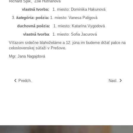
Richard Špik, Zoe Hutňanová
vlastná tvorba:
1. miesto: Dominika Hakunová
kategória
: poézia:
1. miesto: Vanesa Paligová
duchovná poézia:
1. miesto: Katarína Vygodová
vlastná tvorba
: 1. miesto: Sofia Jacurová
Víťazom srdečne blahoželáme a 12. júna im budeme držať palce na
celoslovenskej súťaži v Prešove.
Mgr. Jana Nagajdová
Predch.
Nasl.