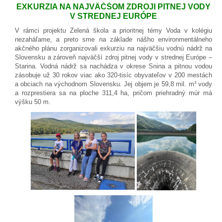
EXKURZIA NA NAJVÄČŠOM ZDROJI PITNEJ VODY
V STREDNEJ EURÓPE
V rámci projektu Zelená škola a prioritnej témy Voda v kolégiu
nezaháľame, a preto sme na základe nášho environmentálneho
akčného plánu zorganizovali exkurziu na najväčšiu vodnú nádrž na
Slovensku a zároveň najväčší zdroj pitnej vody v strednej Európe –
Starina. Vodná nádrž sa nachádza v okrese Snina a pitnou vodou
zásobuje už 30 rokov viac ako 320-tisíc obyvateľov v 200 mestách
a obciach na východnom Slovensku. Jej objem je 59,8 mil. m³ vody
a rozprestiera sa na ploche 311,4 ha, pričom priehradný múr má
výšku 50 m.