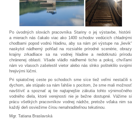
Po úvodných slovách pracovníka Stariny o jej výstavbe, histórii
a mierach nás čakalo viac ako 1400 schodov vedúcich chladnými
chodbami popod vodnú hladinu, aby sa nám pri výstupe na „lievik“
naskytol nádherný pohľad na rozsiahle prírodné scenérie, obrazy
krajiny zrkadliace sa na vodnej hladine a nedotknutú prírodu
chránenej oblasti. Všade vládlo nádherné ticho a pokoj, chvíľami
nám vo vlasoch zašelestil vietor alebo nás slnko pošteklilo svojimi
hrejivými lúčmi.
Pri spiatočnej ceste po schodoch sme síce tiež veľmi nestačili s
dychom, ale stúpalo sa nám ľahšie s pocitom, že sme mali možnosť
navštíviť a spoznať aj tie najtajnejšie zákutia tohto výnimočného
vodného diela, ktoré verejnosti nie je bežne dostupné. Vážime si
prácu všetkých pracovníkov vodnej nádrže, pretože vďaka nim sa
každý deň osviežime čírou nenahraditeľnou tekutinou.
Mgr. Tatiana Braslavská