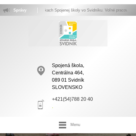
Vitajte na stránkach Spojenej školy vo Svidníku. Voľné pracovné miesta.
Správy
Spojená škola,
Centrálna 464,
089 01 Svidník
SLOVENSKO
+421(54)788 20 40
.
Menu