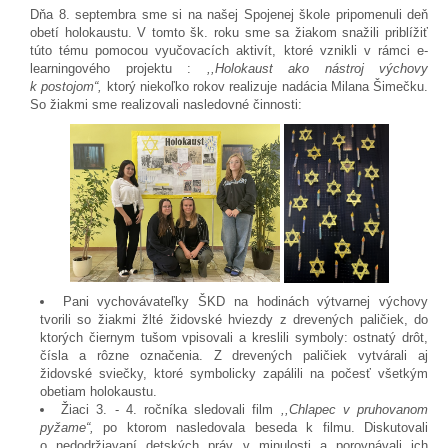
Dňa 8. septembra sme si na našej Spojenej škole pripomenuli deň
obetí holokaustu. V tomto šk. roku sme sa žiakom snažili priblížiť
túto tému pomocou vyučovacích aktivít, ktoré vznikli v rámci e-
learningového projektu :
,,Holokaust ako nástroj výchovy
k postojom“,
ktorý niekoľko rokov realizuje nadácia Milana Šimečku.
So žiakmi sme realizovali nasledovné činnosti:
Pani vychovávateľky ŠKD na hodinách výtvarnej výchovy
tvorili so žiakmi žlté židovské hviezdy z drevených paličiek, do
ktorých čiernym tušom vpisovali a kreslili symboly: ostnatý drôt,
čísla a rôzne označenia. Z drevených paličiek vytvárali aj
židovské sviečky, ktoré symbolicky zapálili na počesť všetkým
obetiam holokaustu.
Žiaci 3. - 4. ročníka sledovali film
,,Chlapec v pruhovanom
pyžame“,
po ktorom nasledovala beseda k filmu. Diskutovali
o nedodržiavaní detských práv v minulosti a porovnávali ich