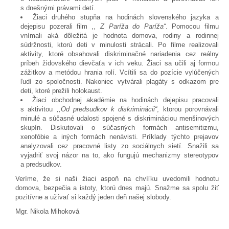
s dnešnými právami detí.
Žiaci druhého stupňa na hodinách slovenského jazyka a
dejepisu pozerali film
,, Z Paríža do Paríža“
. Pomocou filmu
vnímali aká dôležitá je hodnota domova, rodiny a rodinnej
súdržnosti, ktorú deti v minulosti strácali. Po filme realizovali
aktivity, ktoré obsahovali diskriminačné nariadenia cez reálny
príbeh židovského dievčaťa v ich veku. Žiaci sa učili aj formou
zážitkov a metódou hrania rolí. Vcítili sa do pozície vylúčených
ľudí zo spoločnosti. Nakoniec vytvárali plagáty s odkazom pre
deti, ktoré prežili holokaust.
Žiaci obchodnej akadémie na hodinách dejepisu pracovali
s aktivitou
,,Od predsudkov k diskriminácii“
, ktorou porovnávali
minulé a súčasné udalosti spojené s diskrimináciou menšinových
skupín. Diskutovali o súčasných formách antisemitizmu,
xenofóbie a iných formách nenávisti. Príklady týchto prejavov
analyzovali cez pracovné listy zo sociálnych sietí. Snažili sa
vyjadriť svoj názor na to, ako fungujú mechanizmy stereotypov
a predsudkov.
Veríme, že si naši žiaci aspoň na chvíľku uvedomili hodnotu
domova, bezpečia a istoty, ktorú dnes majú. Snažme sa spolu žiť
pozitívne a užívať si každý jeden deň našej slobody.
Mgr. Nikola Mihoková