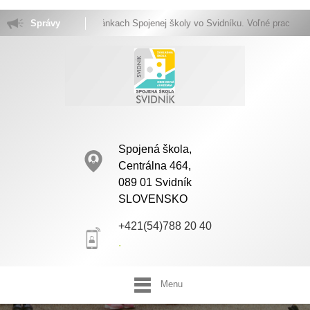
Vitajte na stránkach Spojenej školy vo Svidníku. Voľné pracovné mies
Správy
Spojená škola,
Centrálna 464,
089 01 Svidník
SLOVENSKO
+421(54)788 20 40
.
Menu