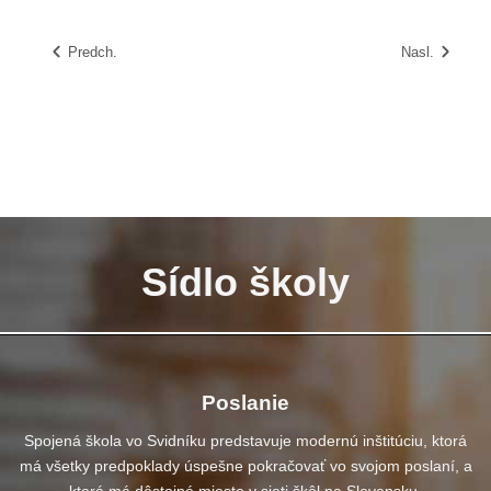
Predch.
Nasl.
Sídlo školy
Poslanie
Spojená škola vo Svidníku predstavuje modernú inštitúciu, ktorá
má všetky predpoklady úspešne pokračovať vo svojom poslaní, a
ktorá má dôstojné miesto v sieti škôl na Slovensku.