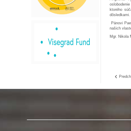
oslobodenie
ktorého súč
dôsledkami.
Pánovi Paed
našich vlast
Mgr. Nikola
Predch