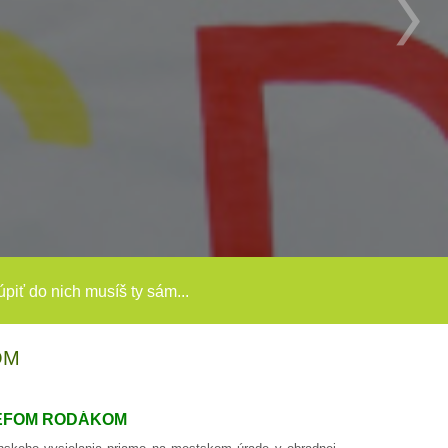
túpiť do nich musíš ty sám...
OM
ZEFOM RODÁKOM