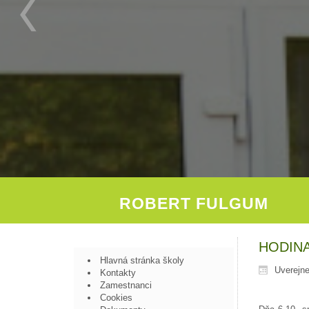
ROBERT FULGUM
HODIN
Hlavná stránka školy
Uverejn
Kontakty
Zamestnanci
Cookies