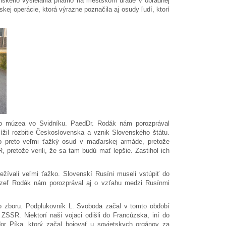
ínskeho vysielania priamo na mestskom úrade v obradnej
kej operácie, ktorá výrazne poznačila aj osudy ľudí, ktorí
ého múzea vo Svidníku. PaedDr. Rodák nám porozprával
lížil rozbitie Československa a vznik Slovenského štátu.
lo preto veľmi ťažký osud v maďarskej armáde, pretože
 pretože verili, že sa tam budú mať lepšie. Zastihol ich
 prežívali veľmi ťažko. Slovenskí Rusíni museli vstúpiť do
Jozef Rodák nám porozprával aj o vzťahu medzi Rusínmi
ho zboru. Podplukovník L. Svoboda začal v tomto období
 ZSSR. Niektorí naši vojaci odišli do Francúzska, iní do
dor Píka, ktorý začal bojovať u sovietskych orgánov za