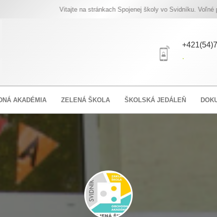
Vitajte na stránkach Spojenej školy vo Svidníku. Voľné pracov
+421(54)7
.
DNÁ AKADÉMIA
ZELENÁ ŠKOLA
ŠKOLSKÁ JEDÁLEŇ
DOK