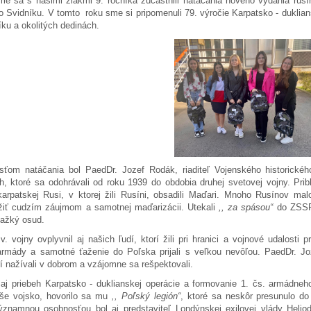
me sa s našimi žiakmi 9. ročníka zúčastnili natáčania nového vydania rus
o Svidníku. V tomto roku sme si pripomenuli 79. výročie Karpatsko - duklians
níku a okolitých dedinách.
ťom natáčania bol PaedDr. Jozef Rodák, riaditeľ Vojenského historick
h, ktoré sa odohrávali od roku 1939 do obdobia druhej svetovej vojny. Prib
arpatskej Rusi, v ktorej žili Rusíni, obsadili Maďari. Mnoho Rusínov ma
úžiť cudzím záujmom a samotnej maďarizácii. Utekali
,, za spásou“
do ZSSR,
ťažký osud.
v. vojny ovplyvnil aj našich ľudí, ktorí žili pri hranici a vojnové udalosti
armády a samotné ťaženie do Poľska prijali s veľkou nevôľou. PaedDr. 
rí nažívali v dobrom a vzájomne sa rešpektovali.
aj priebeh Karpatsko - duklianskej operácie a formovanie 1. čs. armádne
še vojsko, hovorilo sa mu
,, Poľský legión“
, ktoré sa neskôr presunulo do
ýznamnou osobnosťou bol aj predstaviteľ Londýnskej exilovej vlády Helio