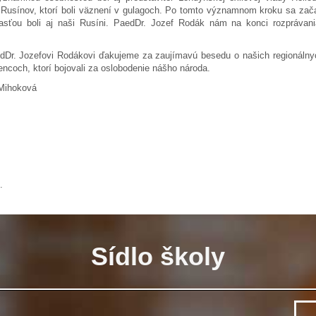
 Rusínov, ktorí boli väznení v gulagoch. Po tomto významnom kroku sa zač
asťou boli aj naši Rusíni. PaedDr. Jozef Rodák nám na konci rozprávania
Dr. Jozefovi Rodákovi ďakujeme za zaujímavú besedu o našich regionálnyc
encoch, ktorí bojovali za oslobodenie nášho národa.
 Mihoková
.
Sídlo školy