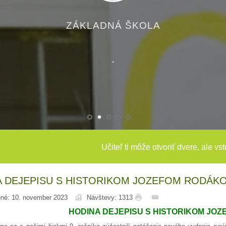
ZÁKLADNÁ ŠKOLA
.
Učiteľ ti môže otvoriť dvere, ale vs
A DEJEPISU S HISTORIKOM JOZEFOM RODÁK
ené: 10. november 2023
Návštevy: 1313
HODINA DEJEPISU S HISTORIKOM JO